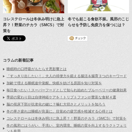
コレステロールは冬休み明けに急上
冬でも起こる食欲不振。風邪のこじ
昇？！野菜のチカラ（SMCS）で対
らせを予防し免疫力を保つには？
策を
コラムの新着記事
睡眠時の口呼吸がもたらす悪影響とは
「すっきり出したい！」大人の排便力を鍛える腸活＆腸育３つのキーワード
加齢で増える睡眠途中覚醒。快眠を妨げる原因を知り対策を
毎日食べたい！スーパーフードとして知られ始めたブルーベリーの健康効果
季節の変わり目は自律神経ケアを！トリプトファンが豊富な食材４選
脳の視床下部が抗老化の鍵に？噛む大切さとメリットを知ろう
冬の寒さ疲れは睡眠が良薬に。目覚めの疲労感を軽減する心得とは
コレステロールは冬休み明けに急上昇？！野菜のチカラ（SMCS）で対策を
冬の風邪にはうがい、手洗い、室内環境。睡眠の質を向上するラクトフェリ
ンも有用