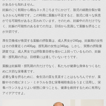
があるかも知れません。
妊娠のごく初期から概ね３ヶ月ごろまでにかけて、胎児の細胞分裂が最
もさかんな時期です。この時期に葉酸が不足すると、胎児に様々な疾患
がでる可能性があると言われています。そのため、妊娠中の方だけでな
く、妊娠の可能性のある全ての方は、日頃から意識して葉酸を摂ること
が大切です。
厚生労働省が推奨する葉酸の摂取量は、成人男女が240µg、妊娠期の女性
はその倍量近くの400µg、授乳期の女性は340µg。しかし、実際の摂取量
調査では、成人男女では摂取量目標を僅かに上回っているものの、妊娠
期・授乳期の方は、目標量には達していないそうです。
葉酸は妊娠期・授乳期の方だけでなく、私たちが健康な身体をつくるた
めに大切な栄養素です。
必要な量を摂るために、食生活の質を見直すことはもちろんですが、葉
酸やその他ビタミン・ミネラルを含む栄養補助食品をうまく活用し、栄
養バランスをよりよい状態に保つことも、健康を維持するために有用な
アイデアですよ。