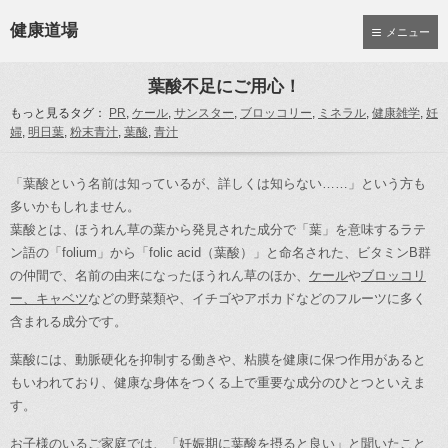
健康道場
メニュー
葉酸不足にご用心！
もっと見るタグ：
PR
,
ケール
,
サンスター
,
ブロッコリー
,
ミネラル
,
健康雑学
,
妊
婦
,
明日葉
,
粉末青汁
,
葉酸
,
青汁
「葉酸という名前は知っているが、詳しくは知らない……」という方も
多いかもしれません。
葉酸とは、ほうれん草の葉から発見された成分で「葉」を意味するラテ
ン語の「folium」から「folic acid（葉酸）」と命名された、ビタミンB群
の仲間で、名前の由来になったほうれん草のほか、
ケール
や
ブロッコリ
ー、キャベツ
などの野菜類や、イチゴやアボカドなどのフルーツに多く
含まれる成分です。
葉酸には、動脈硬化を抑制する働きや、粘膜を健康に保つ作用があると
もいわれており、健康な身体をつくる上で重要な成分のひとつといえま
す。
お子様のいるご家庭では、「妊娠期に葉酸を摂ると良い」と聞いたこと