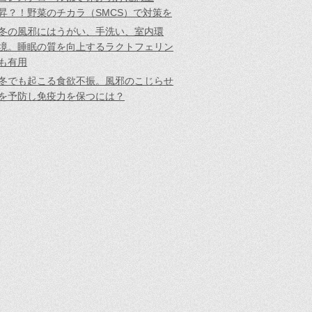
昇？！野菜のチカラ（SMCS）で対策を
冬の風邪にはうがい、手洗い、室内環
境。睡眠の質を向上するラクトフェリン
も有用
冬でも起こる食欲不振。風邪のこじらせ
を予防し免疫力を保つには？