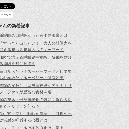
ラムの新着記事
睡眠時の口呼吸がもたらす悪影響とは
「すっきり出したい！」大人の排便力を
鍛える腸活＆腸育３つのキーワード
加齢で増える睡眠途中覚醒。快眠を妨げ
る原因を知り対策を
毎日食べたい！スーパーフードとして知
られ始めたブルーベリーの健康効果
季節の変わり目は自律神経ケアを！トリ
プトファンが豊富な食材４選
脳の視床下部が抗老化の鍵に？噛む大切
さとメリットを知ろう
冬の寒さ疲れは睡眠が良薬に。目覚めの
疲労感を軽減する心得とは
コレステロールは冬休み明けに急上