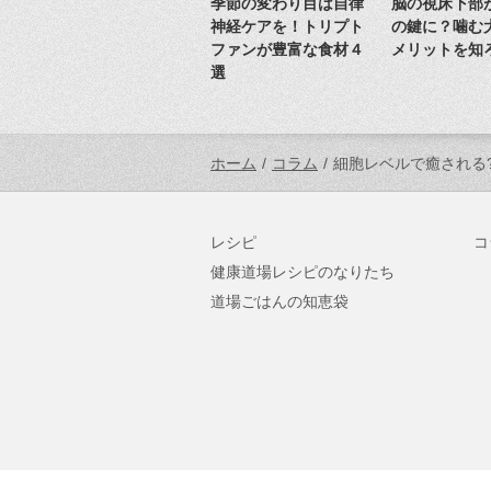
季節の変わり目は自律
脳の視床下部
神経ケアを！トリプト
の鍵に？噛む
ファンが豊富な食材４
メリットを知
選
ホーム
/
コラム
/
細胞レベルで癒される
レシピ
コ
健康道場レシピのなりたち
道場ごはんの知恵袋