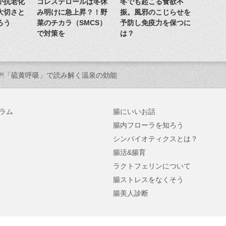
が抗老化
コレステロールは冬休
冬でも起こる食欲不
大切さと
み明けに急上昇？！野
振。風邪のこじらせを
ろう
菜のチカラ（SMCS）
予防し免疫力を保つに
で対策を
は？
?!「硫黄呼吸」で読み解く温泉の効能
ラム
腸にいいお話
腸内フローラを知ろう
シンバイオティクスとは？
腸活&腸育
ラクトフェリンについて
腸ストレスをなくそう
腸美人診断