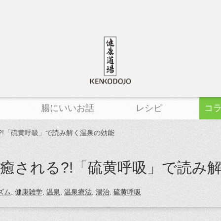
腸にいいお話
レシピ
コ
?!「硫黄呼吸」で読み解く温泉の効能
癒される?!「硫黄呼吸」で読み
ズム
,
健康雑学
,
温泉
,
温泉療法
,
湯治
,
硫黄呼吸