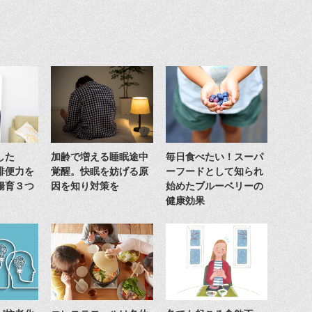
した
加齢で増える睡眠途中
毎日食べたい！スーパ
排便力を
覚醒。快眠を妨げる原
ーフードとして知られ
腸育３つ
因を知り対策を
始めたブルーベリーの
健康効果