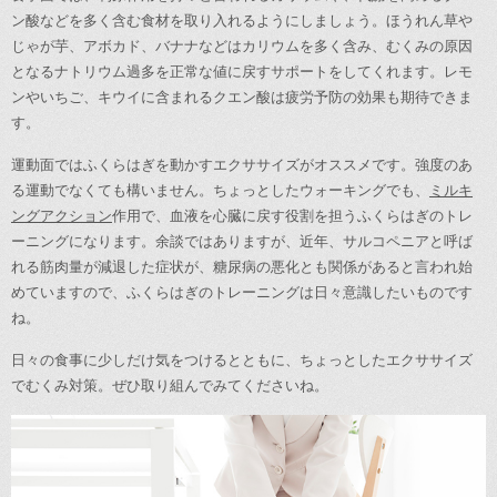
ン酸などを多く含む食材を取り入れるようにしましょう。ほうれん草や
じゃが芋、アボカド、バナナなどはカリウムを多く含み、むくみの原因
となるナトリウム過多を正常な値に戻すサポートをしてくれます。レモ
ンやいちご、キウイに含まれるクエン酸は疲労予防の効果も期待できま
す。
運動面ではふくらはぎを動かすエクササイズがオススメです。強度のあ
る運動でなくても構いません。ちょっとしたウォーキングでも、
ミルキ
ングアクション
作用で、血液を心臓に戻す役割を担うふくらはぎのトレ
ーニングになります。余談ではありますが、近年、サルコペニアと呼ば
れる筋肉量が減退した症状が、糖尿病の悪化とも関係があると言われ始
めていますので、ふくらはぎのトレーニングは日々意識したいものです
ね。
日々の食事に少しだけ気をつけるとともに、ちょっとしたエクササイズ
でむくみ対策。ぜひ取り組んでみてくださいね。