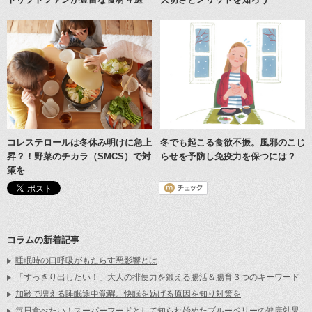
コレステロールは冬休み明けに急上
冬でも起こる食欲不振。風邪のこじ
昇？！野菜のチカラ（SMCS）で対
らせを予防し免疫力を保つには？
策を
コラムの新着記事
睡眠時の口呼吸がもたらす悪影響とは
「すっきり出したい！」大人の排便力を鍛える腸活＆腸育３つのキーワード
加齢で増える睡眠途中覚醒。快眠を妨げる原因を知り対策を
毎日食べたい！スーパーフードとして知られ始めたブルーベリーの健康効果