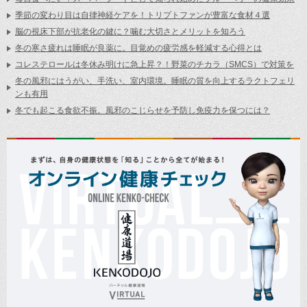
季節の変わり目は自律神経ケアを！トリプトファンが豊富な食材４選
脳の視床下部が抗老化の鍵に？噛む大切さとメリットを知ろう
冬の寒さ疲れは睡眠が良薬に。目覚めの疲労感を軽減する心得とは
コレステロールは冬休み明けに急上昇？！野菜のチカラ（SMCS）で対策を
冬の風邪にはうがい、手洗い、室内環境。睡眠の質を向上するラクトフェリ
ンも有用
冬でも起こる食欲不振。風邪のこじらせを予防し免疫力を保つには？