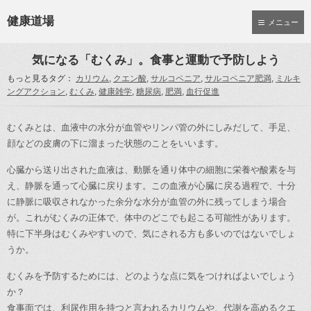
健康道場
メニュー
気になる「むくみ」。食事と運動で予防しよう
もっと見るタグ：
カリウム
,
クエン酸
,
サルコペニア
,
サルコペニア肥満
,
ミルキ
ングアクション
,
むくみ
,
健康雑学
,
糖尿病
,
肥満
,
血行促進
むくみとは、血液中の水分が血管やリンパ管の外にしみだして、手足、
顔などの皮膚の下に溜まった状態のことをいいます。
心臓から送り出された血液は、動脈を通り体中の細胞に栄養や酸素を与
え、静脈を通って心臓に戻ります。この血液が心臓に戻る過程で、十分
に静脈に吸収されなかった余分な水分が血管の外に残ってしまう場合
が。これがむくみの正体で、体中のどこでも起こる可能性があります。
特に下半身はむくみやすいので、気にされる方も多いのではないでしょ
うか。
むくみを予防するためには、どのような点に気をつければよいでしょう
か？
食事面では、利尿作用を持つと言われるカリウムや、代謝を高めるクエ