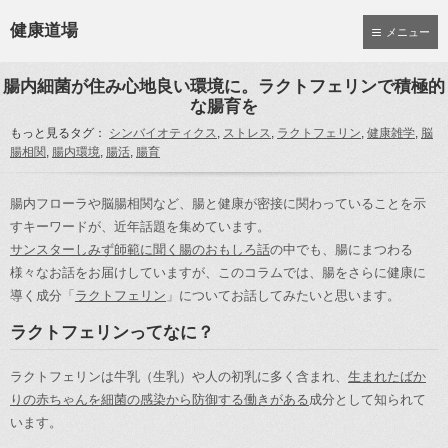
健康道場
メニュー
腸内細菌が住み心地良い環境に。ラクトフェリンで積極的
な腸育を
もっと見るタグ：
シンバイオティクス
,
ストレス
,
ラクトフェリン
,
健康雑学
,
脳
腸相関
,
腸内環境
,
腸活
,
腸育
腸内フローラや脳腸相関など、腸と健康が密接に関わっていることを示
すキーワードが、近年話題を集めています。
サンスターしみず師範に聞く腸のおもしろ話
の中でも、腸にまつわる
様々なお話をお届けしていますが、このコラムでは、腸をさらに健康に
導く成分「
ラクトフェリン
」についてお話してみたいと思います。
ラクトフェリンってなに？
ラクトフェリンは牛乳（生乳）や人の初乳に多く含まれ、
生まれたばか
りの赤ちゃんを細菌の感染から防御する働きがある
成分として知られて
います。