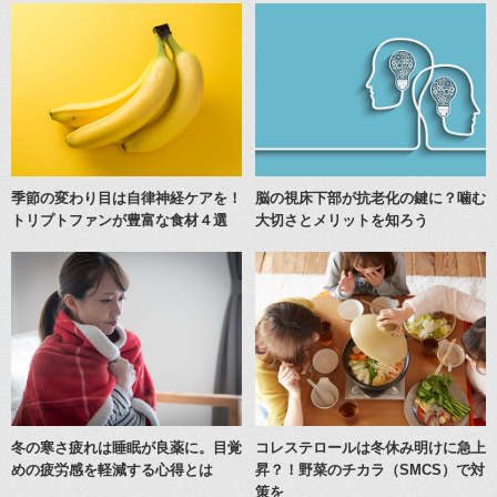
季節の変わり目は自律神経ケアを！
脳の視床下部が抗老化の鍵に？噛む
トリプトファンが豊富な食材４選
大切さとメリットを知ろう
冬の寒さ疲れは睡眠が良薬に。目覚
コレステロールは冬休み明けに急上
めの疲労感を軽減する心得とは
昇？！野菜のチカラ（SMCS）で対
策を