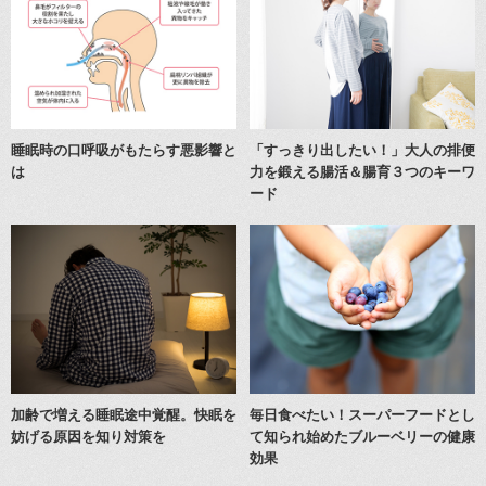
睡眠時の口呼吸がもたらす悪影響と
「すっきり出したい！」大人の排便
は
力を鍛える腸活＆腸育３つのキーワ
ード
加齢で増える睡眠途中覚醒。快眠を
毎日食べたい！スーパーフードとし
妨げる原因を知り対策を
て知られ始めたブルーベリーの健康
効果