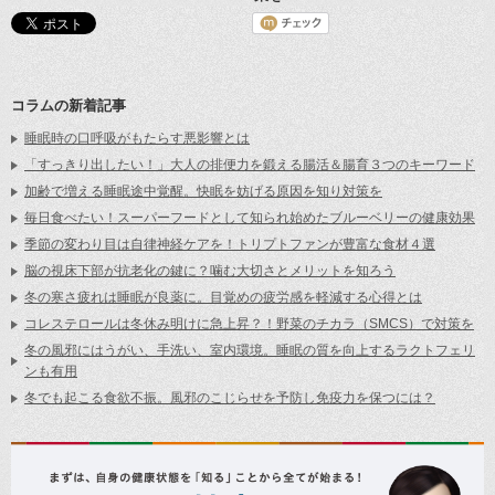
コラムの新着記事
睡眠時の口呼吸がもたらす悪影響とは
「すっきり出したい！」大人の排便力を鍛える腸活＆腸育３つのキーワード
加齢で増える睡眠途中覚醒。快眠を妨げる原因を知り対策を
毎日食べたい！スーパーフードとして知られ始めたブルーベリーの健康効果
季節の変わり目は自律神経ケアを！トリプトファンが豊富な食材４選
脳の視床下部が抗老化の鍵に？噛む大切さとメリットを知ろう
冬の寒さ疲れは睡眠が良薬に。目覚めの疲労感を軽減する心得とは
コレステロールは冬休み明けに急上昇？！野菜のチカラ（SMCS）で対策を
冬の風邪にはうがい、手洗い、室内環境。睡眠の質を向上するラクトフェリ
ンも有用
冬でも起こる食欲不振。風邪のこじらせを予防し免疫力を保つには？