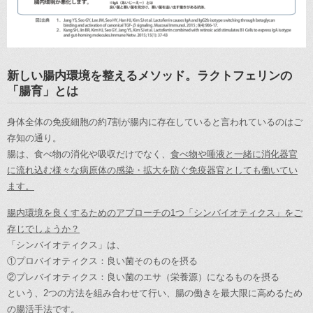
新しい腸内環境を整えるメソッド。ラクトフェリンの
「腸育」とは
身体全体の免疫細胞の約7割が腸内に存在していると言われているのはご
存知の通り。
腸は、食べ物の消化や吸収だけでなく、
食べ物や唾液と一緒に消化器官
に流れ込む様々な病原体の感染・拡大を防ぐ免疫器官としても働いてい
ます。
腸内環境を良くするためのアプローチの1つ「シンバイオティクス」をご
存じでしょうか？
「シンバイオティクス」は、
①プロバイオティクス：良い菌そのものを摂る
②プレバイオティクス：良い菌のエサ（栄養源）になるものを摂る
という、2つの方法を組み合わせて行い、腸の働きを最大限に高めるため
の腸活手法です。