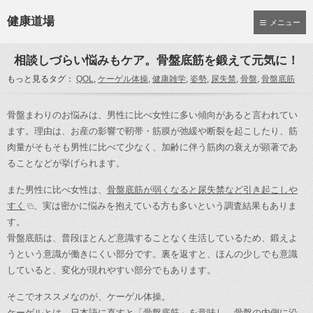
健康道場
メニュー
相談しづらい悩みもケア。骨盤底筋を鍛えて元気に！
もっと見るタグ：
QOL
,
ケーゲル体操
,
健康雑学
,
姿勢
,
尿失禁
,
骨盤
,
骨盤底筋
骨盤まわりのお悩みは、男性に比べ女性に多い傾向があると言われてい
ます。理由は、お産の影響で靭帯・筋膜が弛緩や断裂を起こしたり、筋
肉量がそもそも男性に比べて少なく、加齢に伴う筋肉の衰えが顕著であ
ることなどが挙げられます。
また男性に比べ女性は、
骨盤底筋が弱くなると尿失禁など引き起こしや
すく
、実は密かに悩みを抱えている方も多いという調査結果もありま
す。
骨盤底筋は、普段ほとんど意識することなく生活しているため、鍛えよ
うという意識が働きにくい部分です。裏を返すと、ほんの少しでも意識
していると、変化が現れやすい部分でもあります。
そこでオススメなのが、ケーゲル体操。
ケーゲルとは、日本語に直すと「骨盤底筋」を意味し、骨盤の内側に沿