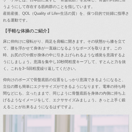
うようにして存在する筋肉群のことを指しています。
産前産後、QOL（Quality of Life=生活の質）を、保つ目的で妊婦に指導さ
れる運動です。
【手軽な体操のご紹介】
床に仰向けに寝転がり、両足を肩幅に開きます。その状態から膝を立て
て、腰を浮かせて身体が一直線になるようなポーズを取ります。この
時、お尻の穴や膣が身体の中に引き上げられるような感覚を意識するよ
うにしましょう。意識を集中し10秒間程度キープして、すとんと力を抜
く。これを3~5回程度繰り返してください。
仰向けのポーズで骨盤底筋の位置をしっかり意識できるようになると、
立位の際も簡単にエクササイズができるようになります。電車の待ち時
間などにも、立ったままで、同じように骨盤底筋を身体の内側に持ち上
げるようなイメージをして、エクササイズみましょう。きっと上手く鍛
えることが出来るようになるはずですよ。