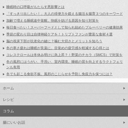
睡眠時の口呼吸がもたらす悪影響とは
「すっきり出したい！」大人の排便力を鍛える腸活＆腸育３つのキーワード
加齢で増える睡眠途中覚醒。快眠を妨げる原因を知り対策を
毎日食べたい！スーパーフードとして知られ始めたブルーベリーの健康効果
季節の変わり目は自律神経ケアを！トリプトファンが豊富な食材４選
脳の視床下部が抗老化の鍵に？噛む大切さとメリットを知ろう
冬の寒さ疲れは睡眠が良薬に。目覚めの疲労感を軽減する心得とは
コレステロールは冬休み明けに急上昇？！野菜のチカラ（SMCS）で対策を
冬の風邪にはうがい、手洗い、室内環境。睡眠の質を向上するラクトフェリ
ンも有用
冬でも起こる食欲不振。風邪のこじらせを予防し免疫力を保つには？
ホーム
レシピ
コラム
腸にいいお話