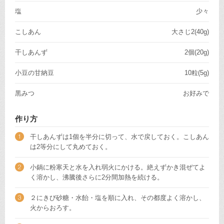
塩
少々
こしあん
大さじ2(40g)
干しあんず
2個(20g)
小豆の甘納豆
10粒(5g)
黒みつ
お好みで
作り方
干しあんずは1個を半分に切って、水で戻しておく。こしあん
は2等分にして丸めておく。
小鍋に粉寒天と水を入れ弱火にかける。絶えずかき混ぜてよ
く溶かし、沸騰後さらに2分間加熱を続ける。
２にきび砂糖・水飴・塩を順に入れ、その都度よく溶かし、
火からおろす。