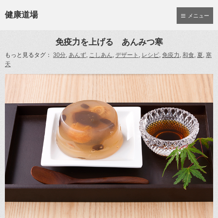
健康道場
メニュー
免疫力を上げる あんみつ寒
もっと見るタグ：
30分
,
あんず
,
こしあん
,
デザート
,
レシピ
,
免疫力
,
和食
,
夏
,
寒
天