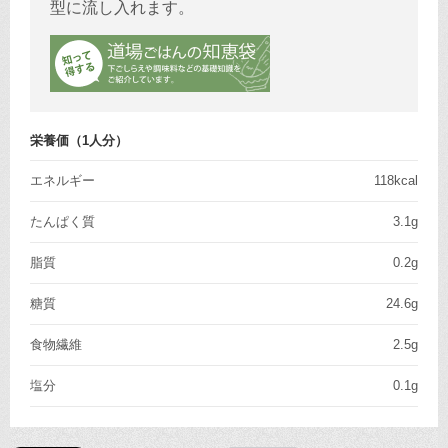
型に流し入れます。
栄養価（1人分）
エネルギー
118kcal
たんぱく質
3.1g
脂質
0.2g
糖質
24.6g
食物繊維
2.5g
塩分
0.1g