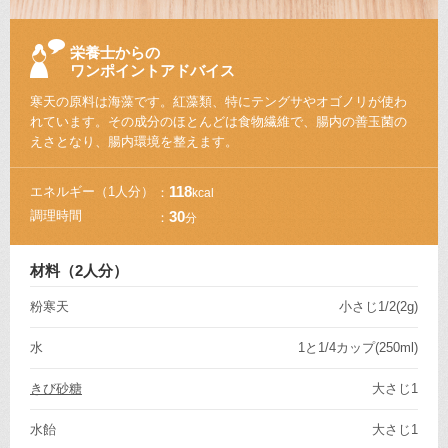
栄養士からの
ワンポイントアドバイス
寒天の原料は海藻です。紅藻類、特にテングサやオゴノリが使わ
れています。その成分のほとんどは食物繊維で、腸内の善玉菌の
えさとなり、腸内環境を整えます。
エネルギー
（1人分）
118
kcal
調理時間
30
分
材料（2人分）
粉寒天
小さじ1/2(2g)
水
1と1/4カップ(250ml)
きび砂糖
大さじ1
水飴
大さじ1