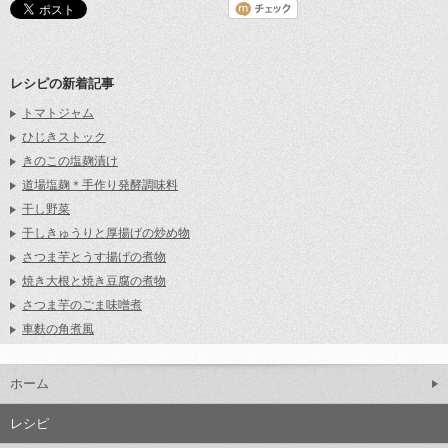
レシピの新着記事
トマトジャム
ひじきストック
きのこの塩麹漬け
道場塩麹＊手作り発酵調味料
干し野菜
干しきゅうりと厚揚げの炒め物
さつま芋とうす揚げの煮物
焼き大根と焼き豆腐の煮物
さつま芋のごま味噌煮
車麩の角煮風
ホーム
レシピ