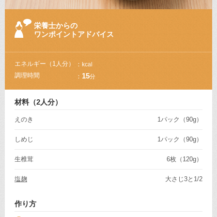
栄養士からの
ワンポイントアドバイス
エネルギー
（1人分）
kcal
調理時間
15
分
材料（2人分）
えのき
1パック（90g）
しめじ
1パック（90g）
生椎茸
6枚（120g）
塩麹
大さじ3と1/2
作り方