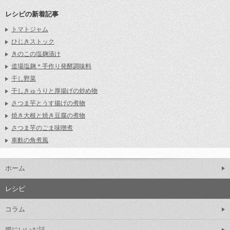
レシピの新着記事
トマトジャム
ひじきストック
きのこの塩麹漬け
道場塩麹＊手作り発酵調味料
干し野菜
干しきゅうりと厚揚げの炒め物
さつま芋とうす揚げの煮物
焼き大根と焼き豆腐の煮物
さつま芋のごま味噌煮
車麩の角煮風
ホーム
レシピ
コラム
腸にいいお話