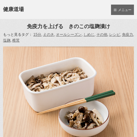
健康道場
メニュー
免疫力を上げる きのこの塩麹漬け
もっと見るタグ：
15分
,
えのき
,
オールシーズン
,
しめじ
,
その他
,
レシピ
,
免疫力
,
塩麹
,
椎茸