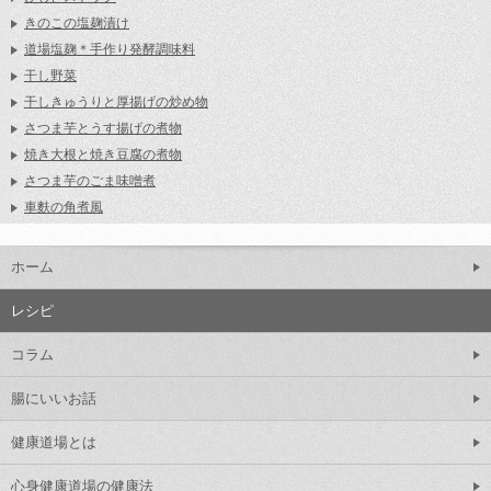
きのこの塩麹漬け
道場塩麹＊手作り発酵調味料
干し野菜
干しきゅうりと厚揚げの炒め物
さつま芋とうす揚げの煮物
焼き大根と焼き豆腐の煮物
さつま芋のごま味噌煮
車麩の角煮風
ホーム
レシピ
コラム
腸にいいお話
健康道場とは
心身健康道場の健康法