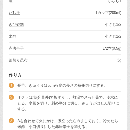
塩
小さじ1
だし汁
1カップ(200ml)
きび砂糖
小さじ1/2
米酢
小さじ1/2
赤唐辛子
1/2本(0.5g)
細切り昆布
3g
作り方
長芋、きゅうりは5cm程度の長さの短冊切りにする。
オクラは塩(分量外)で板ずりし、熱湯でさっと茹で、冷水に
とる。水気を切り、斜め半分に切る。みょうがはせん切りに
する。
Aを合わせて火にかけ、煮立ったら冷ましておく。冷めたら
米酢、小口切りにした赤唐辛子を加える。