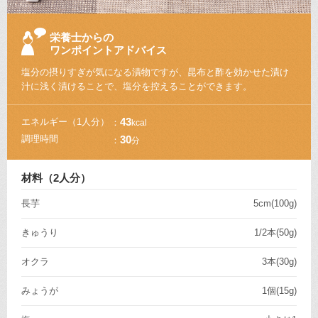
栄養士からの
ワンポイントアドバイス
塩分の摂りすぎが気になる漬物ですが、昆布と酢を効かせた漬け
汁に浅く漬けることで、塩分を控えることができます。
エネルギー
（1人分）
43
kcal
調理時間
30
分
材料（2人分）
長芋
5cm(100g)
きゅうり
1/2本(50g)
オクラ
3本(30g)
みょうが
1個(15g)