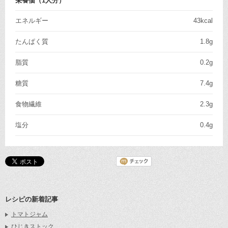
栄養価（1人分）
エネルギー
43kcal
たんぱく質
1.8g
脂質
0.2g
糖質
7.4g
食物繊維
2.3g
塩分
0.4g
レシピの新着記事
トマトジャム
ひじきストック