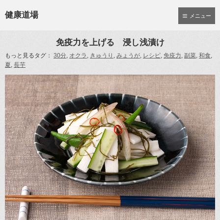
健康道場
メニュー
免疫力を上げる 浸し浅漬け
もっと見るタグ：
30分
,
オクラ
,
きゅうり
,
みょうが
,
レシピ
,
免疫力
,
副菜
,
和食
,
夏
,
長芋